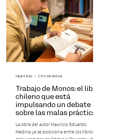
más influyentes de la industria musical.
Este reconocimiento reaf
hace 4 días
2 min de lectura
Trabajo de Monos: el libro
chileno que está
impulsando un debate
sobre las malas prácticas
laborales y el futuro del
La obra del autor Mauricio Eduardo
trabajo
Medina ya se posiciona entre los libros
más vendidos de Editorial Trayecto y ha