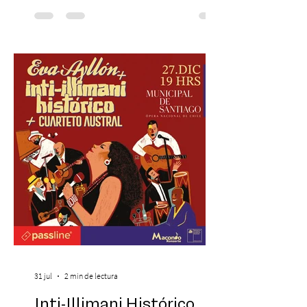
cinematográfica y actores en vivo,
recreando algunos de los universos más
icónicos del cine. Patio Bellavista suma
una nueva atracción a su oferta
gastronómica y turística con la apertura de
Cinema, un restaurante temático
inspirado en el concepto de un museo de
Hollywood, que promete transportar a sus
visitantes a distintos
31 jul
2 min de lectura
Inti-Illimani Histórico