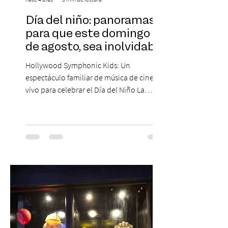
Día del niño: panoramas
para que este domingo 09
de agosto, sea inolvidable
Hollywood Symphonic Kids: Un
espectáculo familiar de música de cine en
vivo para celebrar el Día del Niño La
Orquesta Filodramática de Chile invita a
las familias chilenas a vivir una experiencia
musical única e inolvidable con motivo del
Día del Niño. El espectáculo Hollywood
Symphonic Kids reunirá a lo mejor del cine
de todos los tiempos en un concierto en
vivo que combinará una orquesta
sinfónica en pleno, coro y una
sorprendente puesta en escena pensada
especialmente pa