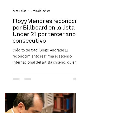
hace 3 días
2 min de lectura
FloyyMenor es reconocido
por Billboard en la lista 21
Under 21 por tercer año
consecutivo
Crédito de foto: Diego Andrade El
reconocimiento reafirma el ascenso
internacional del artista chileno, quien
continúa impulsando el reggaetón chileno
en la escena global. MIAMI, FL (3 de agosto
de 2026) — FloyyMenor ha sido
reconocido por Billboard en su lista 21
Under 21 por tercer año consecutivo,
formando parte una vez más de la
selección anual de la publicación que
destaca a los artistas menores de 21 años