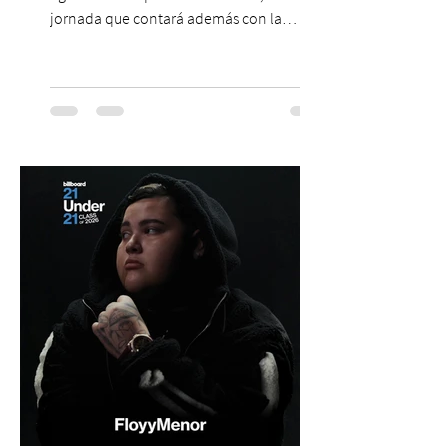
jornada que contará además con la
participación de los temuquenses “Todos
Mis Amigos Están Tristes”. El próximo 22 de
agosto, el Parque Arena Temuco será
escenario de una noche dedicada al indie
con la presentación de Candelabro,
banda que llegará a la capital de La
Araucanía para ofrecer un show cargado
de energía, guitarras y canciones que han
marcado su breve pero exitosa trayectoria.
La jornad