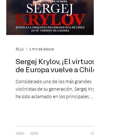
30 jul
1 min de lectura
Sergej Krylov, ¡El virtuoso
de Europa vuelve a Chile!
Considerado uno de los más grandes
violinistas de su generación, Sergej Krylov
ha sido aclamado en los principales
escenarios del mundo, desde el
Concertgebouw de Ámsterdam hasta el
Teatro alla Scala de Milán. Ahora vuelve al
escenario del Teatro CA660 para
protagonizar una velada extraordinaria