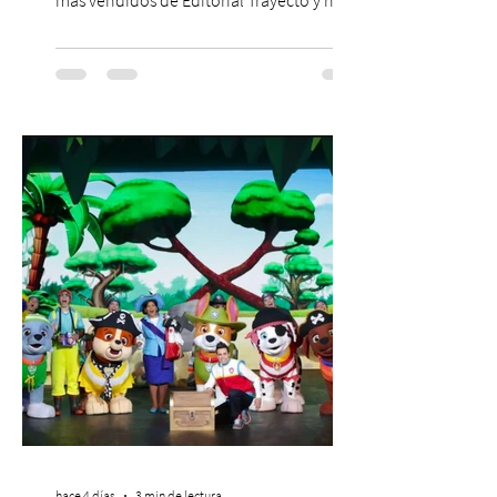
dado origen a un decálogo de propuestas
para mejorar los procesos de selección
laboral en Chile. En un contexto donde el
agotamiento, la incertidumbre y las malas
experiencias laborales forman parte de la
realidad de miles de trabajadores, Trabajo
de Monos – Reflexiones de la Selva
Corporativa, del autor Mauricio Eduardo
Medina, ha trascendido el ámbito editorial
hace 4 días
3 min de lectura