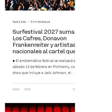
hace 2 días
3 min de lectura
Surfestival 2027 suma a
Los Cafres, Donavon
Frankenreiter y artistas
nacionales al cartel que
encabeza Jack Johnson
● El emblemático festival se realizará el
sábado 13 de febrero en Pichilemu, con un
show que incluye a Jack Johnson, el
máximo referente de la cultura del surf. ●
El lunes 10 de agosto comienza la
Preventa Exclusiva Santander con 30%
descuento (por 48 horas o hasta agotar
stock). Posterior a esta preventa exclusiva
se da inicio a la segunda etapa con una