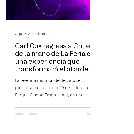
29 jul
2 min de lectura
Carl Cox regresa a Chile
de la mano de La Feria con
una experiencia que
transformará el atardecer
del jueves en una
La leyenda mundial del techno se
celebración de música
presentará el próximo 29 de octubre en
electrónica
Parque Ciudad Empresarial, en una
edición especial de ON TOUR que invita a
vivir una jornada de música, comunidad y
cultura electrónica desde las 18:00 horas.
Las entradas estarán disponibles desde el
viernes 31 de julio, a las 13:00 horas, a