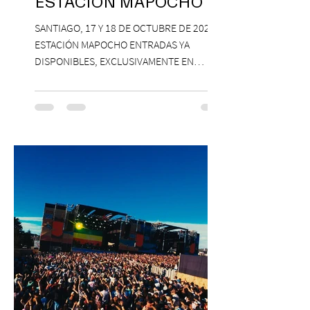
ESTACIÓN MAPOCHO
SANTIAGO, 17 Y 18 DE OCTUBRE DE 2026,
ESTACIÓN MAPOCHO ENTRADAS YA
DISPONIBLES, EXCLUSIVAMENTE EN
PASSLINE.COM ExpoYoga regresa en 2026
con una edición renovada que reunirá
yoga, bienestar y vida consciente, con la
participación de Paramsahej Singh,
Antonella Orsini, Yoga Woman y más
exponentes que serán confirmados
próximamente. ExpoYoga se realizará los
días 17 y 18 de octubre de 2026 en el
Centro Cultural Estación Mapocho, espacio
que albergará durante dos jornadas una
pro