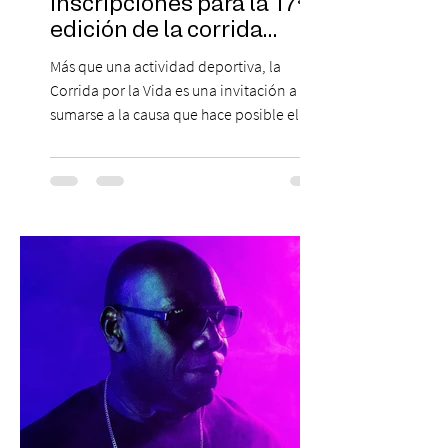
inscripciones para la 17ª
edición de la corrida
solidaria
Más que una actividad deportiva, la
Corrida por la Vida es una invitación a
sumarse a la causa que hace posible el
trabajo que Corporación Yo Mujer
desarrolla durante todo el año: brindar
orientación, contención y apoyo
profesional a personas que viven la
experiencia del cáncer de mama y a sus
familias, además de impulsar la detección
temprana, porque la información también
es una forma de acompañar. Con este
propósito, la Corporación realizará la 17ª
Corrida por la Vida, e