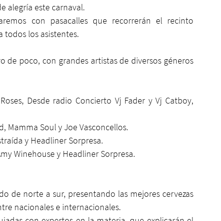
e alegría este carnaval.
aremos con pasacalles que recorrerán el recinto 
todos los asistentes. 
ro de poco, con grandes artistas de diversos géneros 
 Roses, Desde radio Concierto Vj Fader y Vj Catboy, 
Red, Mamma Soul y Joe Vasconcellos. 
traída y Headliner Sorpresa. 
 Amy Winehouse y Headliner Sorpresa.  
rido de norte a sur, presentando las mejores cervezas 
ntre nacionales e internacionales.
iadas con expertos en la materia, que explicarán el 