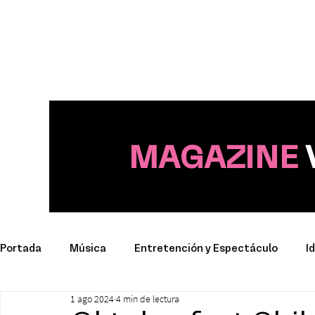
MAGAZINE
Portada
Música
Entretención y Espectáculo
I
1 ago 2024
4 min de lectura
Deporte
Productos y Marcas
Conciertos