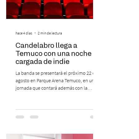
hace 4 días
2 min de lectura
Candelabro llega a
Temuco con una noche
cargada de indie
La banda se presentará el próximo 22 de
agosto en Parque Arena Temuco, en una
jornada que contará además con la
participación de los temuquenses “Todos
Mis Amigos Están Tristes”. El próximo 22 de
agosto, el Parque Arena Temuco será
escenario de una noche dedicada al indie
con la presentación de Candelabro,
banda que llegará a la capital de La