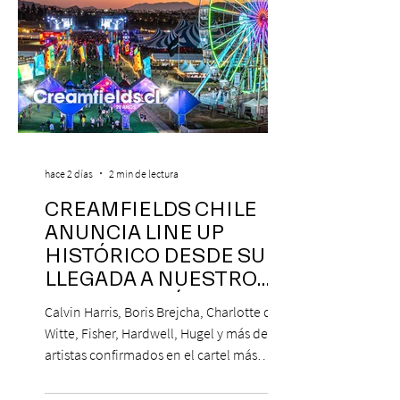
hace 2 días
2 min de lectura
CREAMFIELDS CHILE
ANUNCIA LINE UP
HISTÓRICO DESDE SU
LLEGADA A NUESTRO
NUESTRO PAÍS
Calvin Harris, Boris Brejcha, Charlotte de
Witte, Fisher, Hardwell, Hugel y más de 85
artistas confirmados en el cartel más
grande de la trayectoria del festival en
Chile. 14 y 15 de noviembre de 2026, Club