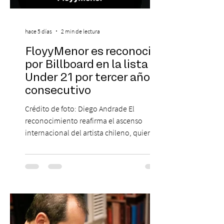
hace 5 días
2 min de lectura
FloyyMenor es reconocido
por Billboard en la lista 21
Under 21 por tercer año
consecutivo
Crédito de foto: Diego Andrade El
reconocimiento reafirma el ascenso
internacional del artista chileno, quien
continúa impulsando el reggaetón chileno
en la escena global. MIAMI, FL (3 de agosto
de 2026) — FloyyMenor ha sido
reconocido por Billboard en su lista 21
Under 21 por tercer año consecutivo,
formando parte una vez más de la
selección anual de la publicación que