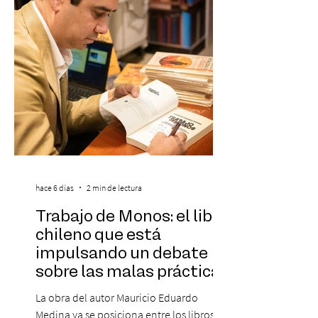
destaca a los artistas menores de 21 años
más influyentes de la industria musical.
Este reconocimiento reaf
hace 6 días
2 min de lectura
Trabajo de Monos: el libro
chileno que está
impulsando un debate
sobre las malas prácticas
laborales y el futuro del
La obra del autor Mauricio Eduardo
trabajo
Medina ya se posiciona entre los libros