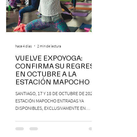
hace 4 días
2 min de lectura
VUELVE EXPOYOGA:
CONFIRMA SU REGRESO
EN OCTUBRE A LA
ESTACIÓN MAPOCHO
SANTIAGO, 17 Y 18 DE OCTUBRE DE 2026,
ESTACIÓN MAPOCHO ENTRADAS YA
DISPONIBLES, EXCLUSIVAMENTE EN
PASSLINE.COM ExpoYoga regresa en 2026
con una edición renovada que reunirá
yoga, bienestar y vida consciente, con la