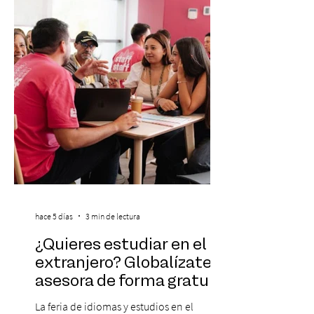
Araucanía para ofrecer un show cargado
de energía, guitarras y canciones que han
marcado su breve pero exitosa trayectoria.
La jornad
hace 5 días
3 min de lectura
¿Quieres estudiar en el
extranjero? Globalízate te
asesora de forma gratuita
La feria de idiomas y estudios en el