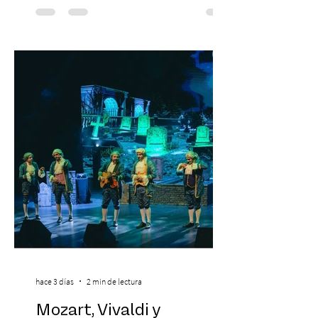
Hípico de Santiago. Últimos Weekend
Tickets disponibles en www.creamfields.cl,
con venta a través de Puntoticket.com
Creamfields Chile, el festival de música
electrónica más importante del país,
revela oficialmente el Lineup de su edición
2026. Calvin Harris, Boris Bre
hace 3 días
2 min de lectura
Mozart, Vivaldi y