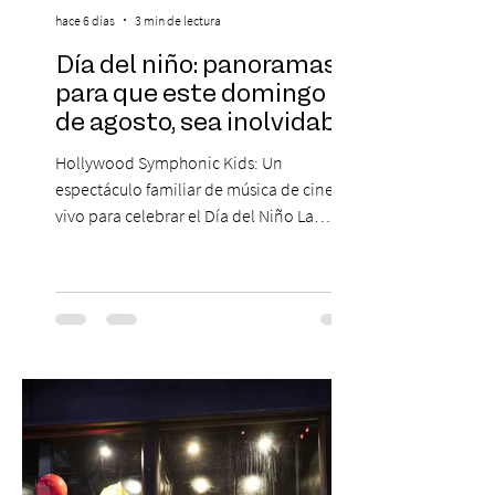
hace 6 días
3 min de lectura
Día del niño: panoramas
para que este domingo 09
de agosto, sea inolvidable
Hollywood Symphonic Kids: Un
espectáculo familiar de música de cine en
vivo para celebrar el Día del Niño La
Orquesta Filodramática de Chile invita a
las familias chilenas a vivir una experiencia
musical única e inolvidable con motivo del
Día del Niño. El espectáculo Hollywood
Symphonic Kids reunirá a lo mejor del cine
de todos los tiempos en un concierto en
vivo que combinará una orquesta
sinfónica en pleno, coro y una
sorprendente puesta en escena pensada
especialmente pa