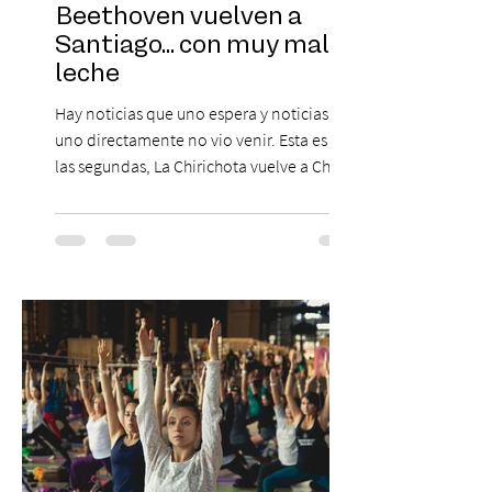
Beethoven vuelven a
Santiago... con muy mala
leche
Hay noticias que uno espera y noticias que
uno directamente no vio venir. Esta es de
las segundas, La Chirichota vuelve a Chile.
Sí, otra vez. Y no, no es casualidad.
Después de agotar entradas en su primer
paso por Santiago en 2025, el grupo
cómico-musical más viral del momento
retorna al Teatro Estudio 13 con dos
funciones, el 14 y 15 de agosto de 2026,
para que nadie se quede con las ganas (de
nuevo). Llegan con la confianza de quien
ha hecho sold-out en Colombia, Miami,