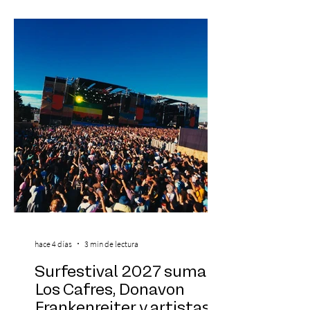
participación de Paramsahej Singh,
Antonella Orsini, Yoga Woman y más
exponentes que serán confirmados
próximamente. ExpoYoga se realizará los
días 17 y 18 de octubre de 2026 en el
Centro Cultural Estación Mapocho, espacio
que albergará durante dos jornadas una
pro
hace 4 días
3 min de lectura
Surfestival 2027 suma a
Los Cafres, Donavon
Frankenreiter y artistas