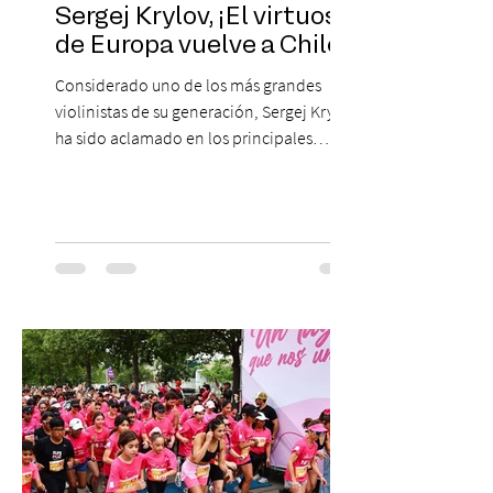
Sergej Krylov, ¡El virtuoso
de Europa vuelve a Chile!
Considerado uno de los más grandes
violinistas de su generación, Sergej Krylov
ha sido aclamado en los principales
escenarios del mundo, desde el
Concertgebouw de Ámsterdam hasta el
Teatro alla Scala de Milán. Ahora vuelve al
escenario del Teatro CA660 para
protagonizar una velada extraordinaria
donde se encontrarán dos de las obras
más fascinantes de la historia de la música:
Las Cuatro Estaciones de Antonio Vivaldi y
Las Cuatro Estaciones Porteñas de Astor
Piazzolla. Déja