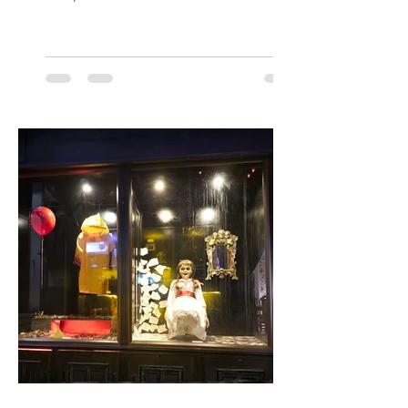
Orquesta Filodramática de Chile invita a
las familias chilenas a vivir una experiencia
musical única e inolvidable con motivo del
Día del Niño. El espectáculo Hollywood
Symphonic Kids reunirá a lo mejor del cine
de todos los tiempos en un concierto en
vivo que combinará una orquesta
sinfónica en pleno, coro y una
sorprendente puesta en escena pensada
especialmente pa