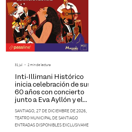
visitantes a distintos
31 jul
2 min de lectura
Inti-Illimani Histórico
inicia celebración de sus
60 años con concierto
junto a Eva Ayllón y el
Cuarteto Austral en el
SANTIAGO, 27 DE DICIEMBRE DE 2026,
Teatro Municipal de
TEATRO MUNICIPAL DE SANTIAGO
Santiago
ENTRADAS DISPONIBLES EXCLUSIVAMENTE
EN PASSLINE.COM DESDE LAS 14:00 HRS. La