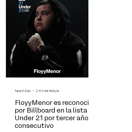
Araucanía para ofrecer un show cargado
de energía, guitarras y canciones que han
marcado su breve pero exitosa trayectoria.
La jornad
hace 4 días
2 min de lectura
FloyyMenor es reconocido
por Billboard en la lista 21
Under 21 por tercer año
consecutivo