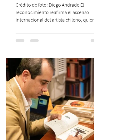
Crédito de foto: Diego Andrade El
reconocimiento reafirma el ascenso
internacional del artista chileno, quien
continúa impulsando el reggaetón chileno
en la escena global. MIAMI, FL (3 de agosto
de 2026) — FloyyMenor ha sido
reconocido por Billboard en su lista 21
Under 21 por tercer año consecutivo,
formando parte una vez más de la
selección anual de la publicación que
destaca a los artistas menores de 21 años
más influyentes de la industria musical.
Este reconocimiento reaf