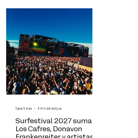
participación de Paramsahej Singh,
Antonella Orsini, Yoga Woman y más
exponentes que serán confirmados
próximamente. ExpoYoga se realizará los
días 17 y 18 de octubre de 2026 en el
Centro Cultural Estación Mapocho, espacio
que albergará durante dos jornadas una
pro
hace 3 días
3 min de lectura
Surfestival 2027 suma a
Los Cafres, Donavon
Frankenreiter y artistas