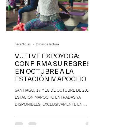
hace 3 días
2 min de lectura
VUELVE EXPOYOGA:
CONFIRMA SU REGRESO
EN OCTUBRE A LA
ESTACIÓN MAPOCHO
SANTIAGO, 17 Y 18 DE OCTUBRE DE 2026,
ESTACIÓN MAPOCHO ENTRADAS YA
DISPONIBLES, EXCLUSIVAMENTE EN
PASSLINE.COM ExpoYoga regresa en 2026
con una edición renovada que reunirá
yoga, bienestar y vida consciente, con la