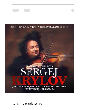
agrupación ícono de la Nueva Canción
Chilena conmemorará su legado de 60
años el próximo 27 de diciembre, a las
19:00 horas, en el Teatro Municipal de
Santiago. La celebración reunirá a la
máxima exponente de la música popular
peruana, Eva Ayllón, al Cuarteto Austral y
un repertorio que recorrerá seis décadas
de obras que transformaron l
30 jul
1 min de lectura