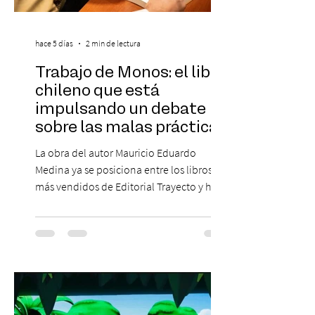
hace 5 días
2 min de lectura
Trabajo de Monos: el libro
chileno que está
impulsando un debate
sobre las malas prácticas
laborales y el futuro del
La obra del autor Mauricio Eduardo
trabajo
Medina ya se posiciona entre los libros
más vendidos de Editorial Trayecto y ha
dado origen a un decálogo de propuestas
para mejorar los procesos de selección
laboral en Chile. En un contexto donde el
agotamiento, la incertidumbre y las malas
experiencias laborales forman parte de la
realidad de miles de trabajadores, Trabajo
de Monos – Reflexiones de la Selva