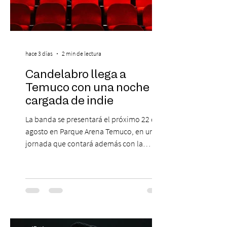
hace 3 días
2 min de lectura
Candelabro llega a
Temuco con una noche
cargada de indie
La banda se presentará el próximo 22 de
agosto en Parque Arena Temuco, en una
jornada que contará además con la
participación de los temuquenses “Todos
Mis Amigos Están Tristes”. El próximo 22 de
agosto, el Parque Arena Temuco será
escenario de una noche dedicada al indie
con la presentación de Candelabro,
banda que llegará a la capital de La