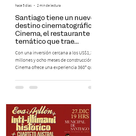
hace 5 días
2 min de lectura
Santiago tiene un nuevo
destino cinematográfico:
Cinema, el restaurante
temático que trae
Hollywood a Chile
Con una inversión cercana a los US$1,3
millones y ocho meses de construcción,
Cinema ofrece una experiencia 360° que
combina gastronomía, escenografía
cinematográfica y actores en vivo,
recreando algunos de los universos más
icónicos del cine. Patio Bellavista suma
una nueva atracción a su oferta
gastronómica y turística con la apertura de
Cinema, un restaurante temático
inspirado en el concepto de un museo de
Hollywood, que promete transportar a sus