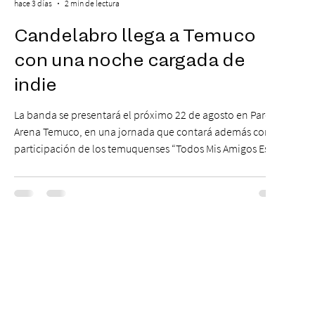
hace 3 días
2 min de lectura
Candelabro llega a Temuco
con una noche cargada de
indie
La banda se presentará el próximo 22 de agosto en Parque
Arena Temuco, en una jornada que contará además con la
participación de los temuquenses “Todos Mis Amigos Están
Tristes”. El próximo 22 de agosto, el Parque Arena Temuco
será escenario de una noche dedicada al indie con la
presentación de Candelabro, banda que llegará a la capital
de La Araucanía para ofrecer un show cargado de energía,
guitarras y canciones que han marcado su breve pero
exitosa trayectoria. La jornad