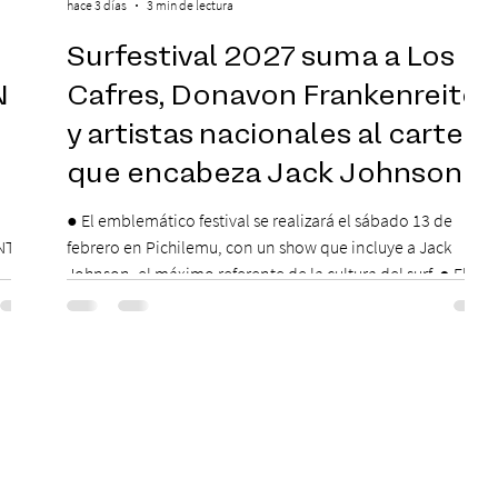
hace 3 días
3 min de lectura
Surfestival 2027 suma a Los
N
Cafres, Donavon Frankenreiter
y artistas nacionales al cartel
que encabeza Jack Johnson
● El emblemático festival se realizará el sábado 13 de
NTE
febrero en Pichilemu, con un show que incluye a Jack
Johnson, el máximo referente de la cultura del surf. ● El
lunes 10 de agosto comienza la Preventa Exclusiva
,
Santander con 30% descuento (por 48 horas o hasta agotar
 serán
stock). Posterior a esta preventa exclusiva se da inicio a la
 días
segunda etapa con una preventa con 20% descuento para
ción
los clientes del mismo banco y 20% para las personas que
as una
se pre inscribieron y el miérc