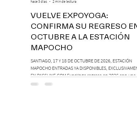
hace 3 días
2 min de lectura
VUELVE EXPOYOGA:
CONFIRMA SU REGRESO E
OCTUBRE A LA ESTACIÓN
MAPOCHO
SANTIAGO, 17 Y 18 DE OCTUBRE DE 2026, ESTACIÓN
MAPOCHO ENTRADAS YA DISPONIBLES, EXCLUSIVAME
EN PASSLINE.COM ExpoYoga regresa en 2026 con una
edición renovada que reunirá yoga, bienestar y vida
consciente, con la participación de Paramsahej Singh
Antonella Orsini, Yoga Woman y más exponentes que
confirmados próximamente. ExpoYoga se realizará los
17 y 18 de octubre de 2026 en el Centro Cultural Esta
Mapocho, espacio que albergará durante dos jornad
pro