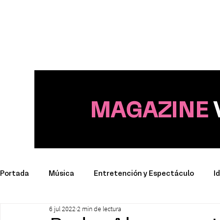
MAGAZINE
Portada
Música
Entretención y Espectáculo
I
6 jul 2022
2 min de lectura
Deporte
Productos y Marcas
Conciertos