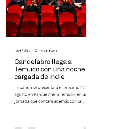
hace 4 días
2 min de lectura
Candelabro llega a
Temuco con una noche
cargada de indie
La banda se presentará el próximo 22 de
agosto en Parque Arena Temuco, en una
jornada que contará además con la
participación de los temuquenses “Todos
Mis Amigos Están Tristes”. El próximo 22 de
agosto, el Parque Arena Temuco será
escenario de una noche dedicada al indie