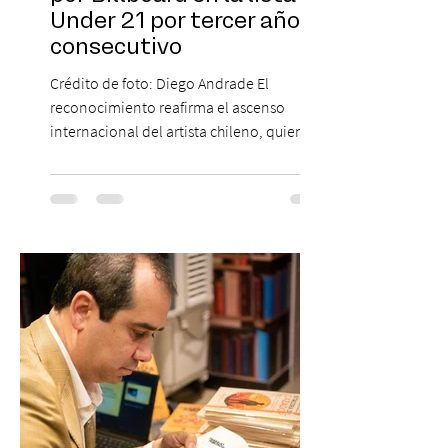
Under 21 por tercer año
consecutivo
Crédito de foto: Diego Andrade El
reconocimiento reafirma el ascenso
internacional del artista chileno, quien
continúa impulsando el reggaetón chileno
en la escena global. MIAMI, FL (3 de agosto
de 2026) — FloyyMenor ha sido
reconocido por Billboard en su lista 21
Under 21 por tercer año consecutivo,
formando parte una vez más de la
selección anual de la publicación que
destaca a los artistas menores de 21 años
más influyentes de la industria musical.
Este reconocimiento reaf