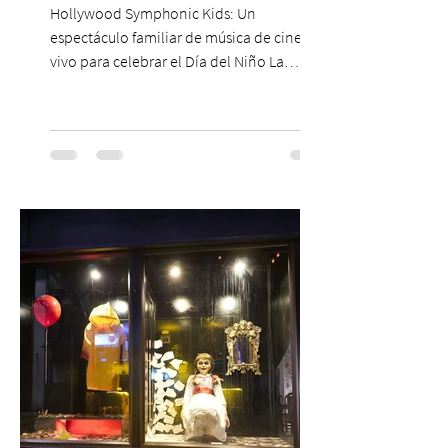
Hollywood Symphonic Kids: Un
espectáculo familiar de música de cine en
vivo para celebrar el Día del Niño La
Orquesta Filodramática de Chile invita a
las familias chilenas a vivir una experiencia
musical única e inolvidable con motivo del
Día del Niño. El espectáculo Hollywood
Symphonic Kids reunirá a lo mejor del cine
de todos los tiempos en un concierto en
vivo que combinará una orquesta
sinfónica en pleno, coro y una
sorprendente puesta en escena pensada
especialmente pa