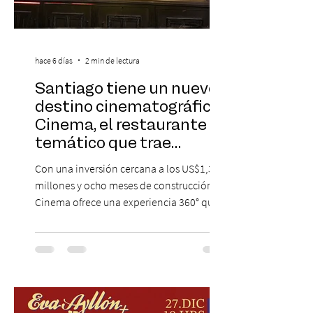
hace 6 días
2 min de lectura
Santiago tiene un nuevo
destino cinematográfico:
Cinema, el restaurante
temático que trae
Hollywood a Chile
Con una inversión cercana a los US$1,3
millones y ocho meses de construcción,
Cinema ofrece una experiencia 360° que
combina gastronomía, escenografía
cinematográfica y actores en vivo,
recreando algunos de los universos más
icónicos del cine. Patio Bellavista suma
una nueva atracción a su oferta
gastronómica y turística con la apertura de