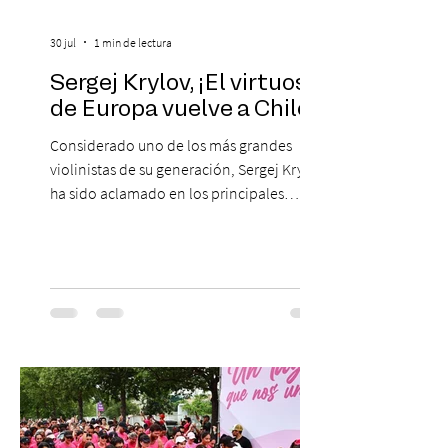
30 jul
1 min de lectura
Sergej Krylov, ¡El virtuoso
de Europa vuelve a Chile!
Considerado uno de los más grandes
violinistas de su generación, Sergej Krylov
ha sido aclamado en los principales
escenarios del mundo, desde el
Concertgebouw de Ámsterdam hasta el
Teatro alla Scala de Milán. Ahora vuelve al
escenario del Teatro CA660 para
protagonizar una velada extraordinaria
donde se encontrarán dos de las obras
más fascinantes de la historia de la música:
Las Cuatro Estaciones de Antonio Vivaldi y
Las Cuatro Estaciones Porteñas de Astor
Piazzolla. Déja