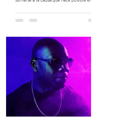
trabajo que Corporación Yo Mujer
desarrolla durante todo el año: brindar
orientación, contención y apoyo
profesional a personas que viven la
experiencia del cáncer de mama y a sus
familias, además de impulsar la detección
temprana, porque la información también
es una forma de acompañar. Con este
propósito, la Corporación realizará la 17ª
Corrida por la Vida, e
29 jul
2 min de lectura