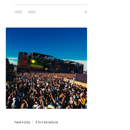
con una edición renovada que reunirá
yoga, bienestar y vida consciente, con la
participación de Paramsahej Singh,
Antonella Orsini, Yoga Woman y más
exponentes que serán confirmados
próximamente. ExpoYoga se realizará los
días 17 y 18 de octubre de 2026 en el
Centro Cultural Estación Mapocho, espacio
que albergará durante dos jornadas una
pro
hace 4 días
3 min de lectura