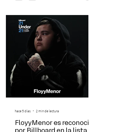
con la presentación de Candelabro,
banda que llegará a la capital de La
Araucanía para ofrecer un show cargado
de energía, guitarras y canciones que han
marcado su breve pero exitosa trayectoria.
La jornad
hace 5 días
2 min de lectura
FloyyMenor es reconocido
por Billboard en la lista 21