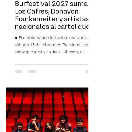
Surfestival 2027 suma a
Los Cafres, Donavon
Frankenreiter y artistas
nacionales al cartel que
encabeza Jack Johnson
● El emblemático festival se realizará el
sábado 13 de febrero en Pichilemu, con un
show que incluye a Jack Johnson, el
máximo referente de la cultura del surf. ●
El lunes 10 de agosto comienza la
Preventa Exclusiva Santander con 30%
descuento (por 48 horas o hasta agotar
stock). Posterior a esta preventa exclusiva
se da inicio a la segunda etapa con una
preventa con 20% descuento para los
clientes del mismo banco y 20% para las
personas que se pre inscribieron y el miérc