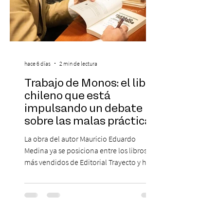
hace 6 días
2 min de lectura
Trabajo de Monos: el libro
chileno que está
impulsando un debate
sobre las malas prácticas
laborales y el futuro del
La obra del autor Mauricio Eduardo
trabajo
Medina ya se posiciona entre los libros
más vendidos de Editorial Trayecto y ha
dado origen a un decálogo de propuestas
para mejorar los procesos de selección
laboral en Chile. En un contexto donde el
agotamiento, la incertidumbre y las malas