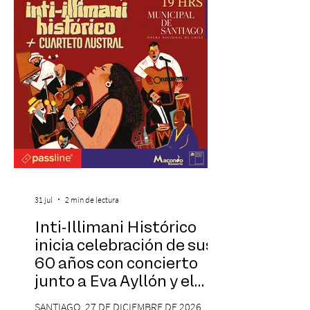
Cinema, un restaurante temático
inspirado en el concepto de un museo de
Hollywood, que promete transportar a sus
visitantes a distintos
31 jul
2 min de lectura
Inti-Illimani Histórico
inicia celebración de sus
60 años con concierto
junto a Eva Ayllón y el
Cuarteto Austral en el
SANTIAGO, 27 DE DICIEMBRE DE 2026,