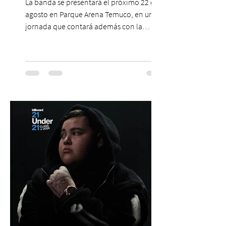
La banda se presentará el próximo 22 de
agosto en Parque Arena Temuco, en una
jornada que contará además con la
participación de los temuquenses “Todos
Mis Amigos Están Tristes”. El próximo 22 de
agosto, el Parque Arena Temuco será
escenario de una noche dedicada al indie
con la presentación de Candelabro,
banda que llegará a la capital de La
Araucanía para ofrecer un show cargado
de energía, guitarras y canciones que han
marcado su breve pero exitosa trayectoria.
La jornad