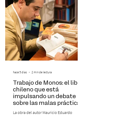
destaca a los artistas menores de 21 años
más influyentes de la industria musical.
Este reconocimiento reaf
hace 5 días
2 min de lectura
Trabajo de Monos: el libro
chileno que está
impulsando un debate
sobre las malas prácticas
laborales y el futuro del
La obra del autor Mauricio Eduardo