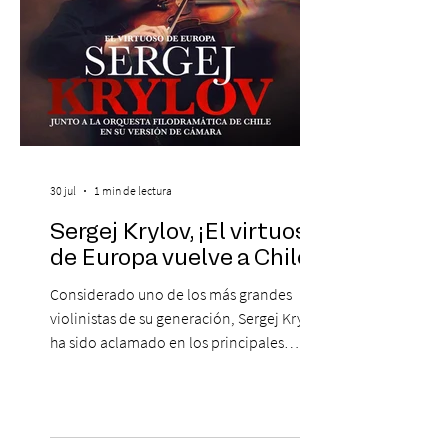
30 jul
1 min de lectura
Sergej Krylov, ¡El virtuoso
de Europa vuelve a Chile!
Considerado uno de los más grandes
violinistas de su generación, Sergej Krylov
ha sido aclamado en los principales
escenarios del mundo, desde el
Concertgebouw de Ámsterdam hasta el
Teatro alla Scala de Milán. Ahora vuelve al
escenario del Teatro CA660 para