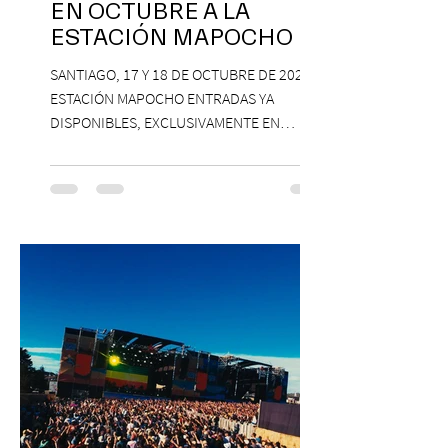
EN OCTUBRE A LA
ESTACIÓN MAPOCHO
SANTIAGO, 17 Y 18 DE OCTUBRE DE 2026,
ESTACIÓN MAPOCHO ENTRADAS YA
DISPONIBLES, EXCLUSIVAMENTE EN
PASSLINE.COM ExpoYoga regresa en 2026
con una edición renovada que reunirá
yoga, bienestar y vida consciente, con la
participación de Paramsahej Singh,
Antonella Orsini, Yoga Woman y más
exponentes que serán confirmados
próximamente. ExpoYoga se realizará los
días 17 y 18 de octubre de 2026 en el
Centro Cultural Estación Mapocho, espacio
que albergará durante dos jornadas una
pro