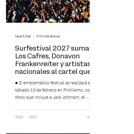
hace 3 días
3 min de lectura
Surfestival 2027 suma a
Los Cafres, Donavon
Frankenreiter y artistas
nacionales al cartel que
encabeza Jack Johnson
● El emblemático festival se realizará el
sábado 13 de febrero en Pichilemu, con un
show que incluye a Jack Johnson, el
máximo referente de la cultura del surf. ●
El lunes 10 de agosto comienza la
Preventa Exclusiva Santander con 30%
descuento (por 48 horas o hasta agotar
stock). Posterior a esta preventa exclusiva