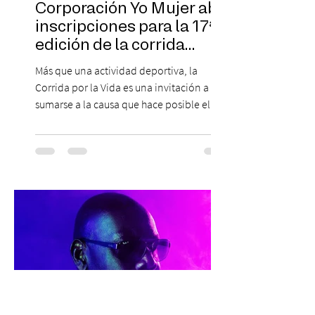
Corporación Yo Mujer abre
inscripciones para la 17ª
edición de la corrida
solidaria
Más que una actividad deportiva, la
Corrida por la Vida es una invitación a
sumarse a la causa que hace posible el
trabajo que Corporación Yo Mujer
desarrolla durante todo el año: brindar
orientación, contención y apoyo
profesional a personas que viven la
experiencia del cáncer de mama y a sus
familias, además de impulsar la detección
temprana, porque la información también
es una forma de acompañar. Con este
propósito, la Corporación realizará la 17ª
Corrida por la Vida, e