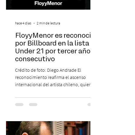
hace 4 días
2 min de lectura
FloyyMenor es reconocido
por Billboard en la lista 21
Under 21 por tercer año
consecutivo
Crédito de foto: Diego Andrade El
reconocimiento reafirma el ascenso
internacional del artista chileno, quien
continúa impulsando el reggaetón chileno
en la escena global. MIAMI, FL (3 de agosto
de 2026) — FloyyMenor ha sido
reconocido por Billboard en su lista 21
Under 21 por tercer año consecutivo,
formando parte una vez más de la
selección anual de la publicación que