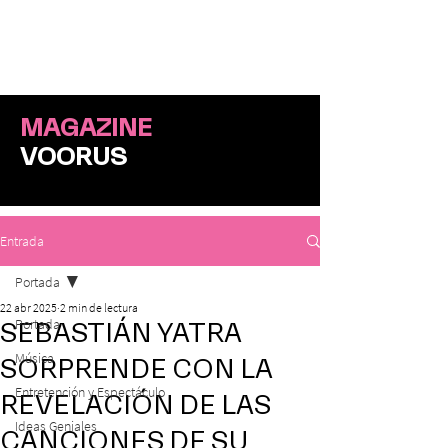
ME
NU
MAGAZINE
VOORUS
Entrada
Portada
22 abr 2025
2 min de lectura
Portada
SEBASTIÁN YATRA
Música
SORPRENDE CON LA
Entretención y Espectáculo
REVELACIÓN DE LAS
Ideas Geniales
CANCIONES DE SU