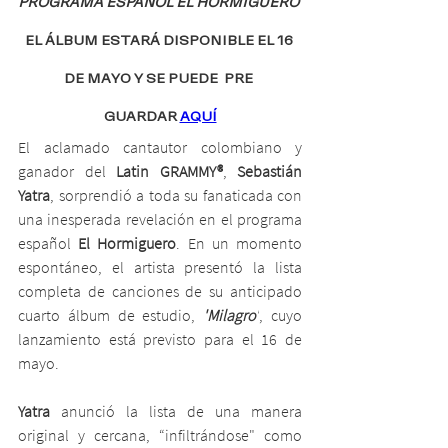
PROGRAMA ESPAÑOL EL HORMIGUERO 
EL ÁLBUM ESTARÁ DISPONIBLE EL 16 
DE MAYO Y SE PUEDE  PRE 
GUARDAR 
AQUÍ
El aclamado cantautor colombiano y 
ganador del 
Latin GRAMMY®
, 
Sebastián 
Yatra
, sorprendió a toda su fanaticada con 
una inesperada revelación en el programa 
español 
El Hormiguero
. En un momento 
espontáneo, el artista presentó la lista 
completa de canciones de su anticipado 
cuarto álbum de estudio,
 'Milagro'
, cuyo 
lanzamiento está previsto para el 16 de 
mayo.
Yatra
 anunció la lista de una manera 
original y cercana, “infiltrándose" como 