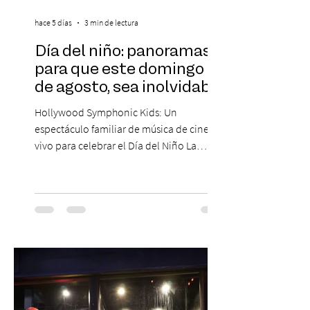
hace 5 días
3 min de lectura
Día del niño: panoramas
para que este domingo 09
de agosto, sea inolvidable
Hollywood Symphonic Kids: Un
espectáculo familiar de música de cine en
vivo para celebrar el Día del Niño La
Orquesta Filodramática de Chile invita a
las familias chilenas a vivir una experiencia
musical única e inolvidable con motivo del
Día del Niño. El espectáculo Hollywood
Symphonic Kids reunirá a lo mejor del cine
de todos los tiempos en un concierto en
vivo que combinará una orquesta
sinfónica en pleno, coro y una
sorprendente puesta en escena pensada