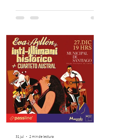
combina gastronomía, escenografía
cinematográfica y actores en vivo,
recreando algunos de los universos más
icónicos del cine. Patio Bellavista suma
una nueva atracción a su oferta
gastronómica y turística con la apertura de
Cinema, un restaurante temático
inspirado en el concepto de un museo de
Hollywood, que promete transportar a sus
visitantes a distintos
31 jul
2 min de lectura