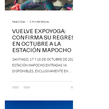
hace 2 días
2 min de lectura
VUELVE EXPOYOGA:
CONFIRMA SU REGRESO
EN OCTUBRE A LA
ESTACIÓN MAPOCHO
SANTIAGO, 17 Y 18 DE OCTUBRE DE 2026,
ESTACIÓN MAPOCHO ENTRADAS YA
DISPONIBLES, EXCLUSIVAMENTE EN
PASSLINE.COM ExpoYoga regresa en 2026
con una edición renovada que reunirá
yoga, bienestar y vida consciente, con la
participación de Paramsahej Singh,
Antonella Orsini, Yoga Woman y más
exponentes que serán confirmados