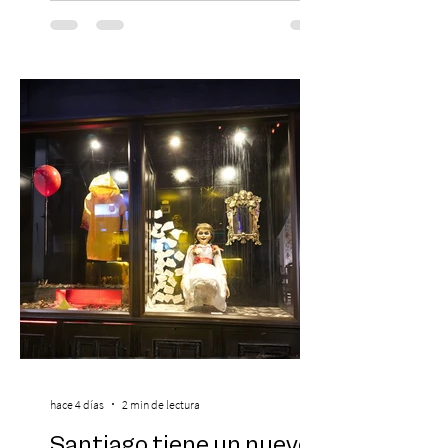
musical única e inolvidable con motivo del
Día del Niño. El espectáculo Hollywood
Symphonic Kids reunirá a lo mejor del cine
de todos los tiempos en un concierto en
vivo que combinará una orquesta
sinfónica en pleno, coro y una
sorprendente puesta en escena pensada
especialmente pa
hace 4 días
2 min de lectura
Santiago tiene un nuevo