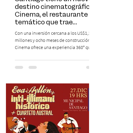
destino cinematográfico:
Cinema, el restaurante
temático que trae
Hollywood a Chile
Con una inversión cercana a los US$1,3
millones y ocho meses de construcción,
Cinema ofrece una experiencia 360° que
combina gastronomía, escenografía
cinematográfica y actores en vivo,
recreando algunos de los universos más
icónicos del cine. Patio Bellavista suma
una nueva atracción a su oferta
gastronómica y turística con la apertura de
Cinema, un restaurante temático
inspirado en el concepto de un museo de
Hollywood, que promete transportar a sus
visitantes a distintos