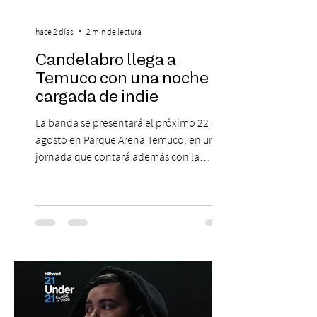
hace 2 días
2 min de lectura
Candelabro llega a
Temuco con una noche
cargada de indie
La banda se presentará el próximo 22 de
agosto en Parque Arena Temuco, en una
jornada que contará además con la
participación de los temuquenses “Todos
Mis Amigos Están Tristes”. El próximo 22 de
agosto, el Parque Arena Temuco será
escenario de una noche dedicada al indie
con la presentación de Candelabro,
banda que llegará a la capital de La
Araucanía para ofrecer un show cargado
de energía, guitarras y canciones que han
marcado su breve pero exitosa trayectoria.