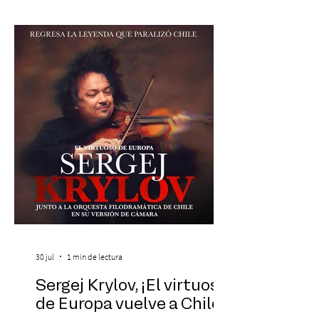
años el próximo 27 de diciembre, a las
19:00 horas, en el Teatro Municipal de
Santiago. La celebración reunirá a la
máxima exponente de la música popular
peruana, Eva Ayllón, al Cuarteto Austral y
un repertorio que recorrerá seis décadas
de obras que transformaron l
30 jul
1 min de lectura
Sergej Krylov, ¡El virtuoso
de Europa vuelve a Chile!