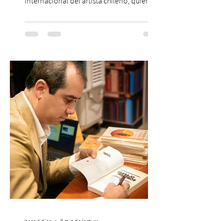
internacional del artista chileno, quien
continúa impulsando el reggaetón chileno
en la escena global. MIAMI, FL (3 de agosto
de 2026) — FloyyMenor ha sido
reconocido por Billboard en su lista 21
Under 21 por tercer año consecutivo,
formando parte una vez más de la
selección anual de la publicación que
destaca a los artistas menores de 21 años
más influyentes de la industria musical.
Este reconocimiento reaf