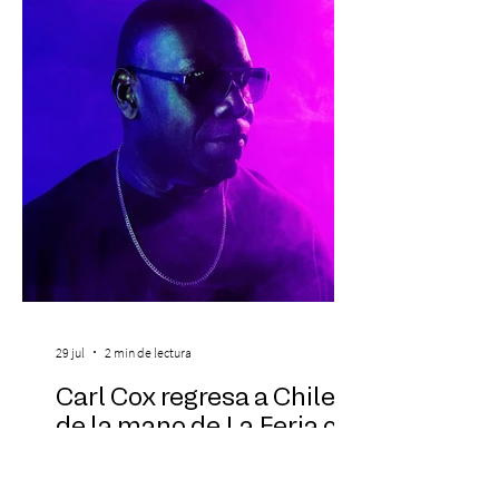
familias, además de impulsar la detección
temprana, porque la información también
es una forma de acompañar. Con este
propósito, la Corporación realizará la 17ª
Corrida por la Vida, e
29 jul
2 min de lectura
Carl Cox regresa a Chile
de la mano de La Feria con
una experiencia que
transformará el atardecer