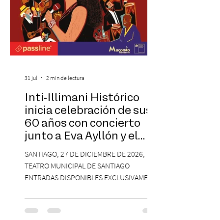
31 jul
2 min de lectura
Inti-Illimani Histórico
inicia celebración de sus
60 años con concierto
junto a Eva Ayllón y el
Cuarteto Austral en el
SANTIAGO, 27 DE DICIEMBRE DE 2026,
Teatro Municipal de
TEATRO MUNICIPAL DE SANTIAGO
Santiago
ENTRADAS DISPONIBLES EXCLUSIVAMENTE
EN PASSLINE.COM DESDE LAS 14:00 HRS. La
agrupación ícono de la Nueva Canción
Chilena conmemorará su legado de 60