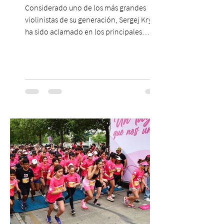
Considerado uno de los más grandes
violinistas de su generación, Sergej Krylov
ha sido aclamado en los principales
escenarios del mundo, desde el
Concertgebouw de Ámsterdam hasta el
Teatro alla Scala de Milán. Ahora vuelve al
escenario del Teatro CA660 para
protagonizar una velada extraordinaria
donde se encontrarán dos de las obras
más fascinantes de la historia de la música:
Las Cuatro Estaciones de Antonio Vivaldi y
Las Cuatro Estaciones Porteñas de Astor
Piazzolla. Déja