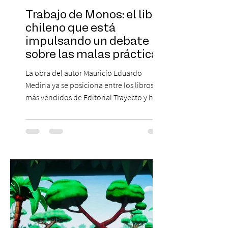
Trabajo de Monos: el libro
chileno que está
impulsando un debate
sobre las malas prácticas
laborales y el futuro del
La obra del autor Mauricio Eduardo
trabajo
Medina ya se posiciona entre los libros
más vendidos de Editorial Trayecto y ha
dado origen a un decálogo de propuestas
para mejorar los procesos de selección
laboral en Chile. En un contexto donde el
agotamiento, la incertidumbre y las malas
experiencias laborales forman parte de la
realidad de miles de trabajadores, Trabajo
de Monos – Reflexiones de la Selva
Corporativa, del autor Mauricio Eduardo
Medina, ha trascendido el ámbito editorial