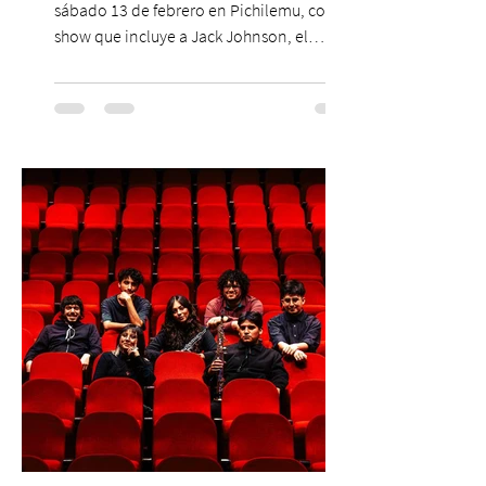
sábado 13 de febrero en Pichilemu, con un
show que incluye a Jack Johnson, el
máximo referente de la cultura del surf. ●
El lunes 10 de agosto comienza la
Preventa Exclusiva Santander con 30%
descuento (por 48 horas o hasta agotar
stock). Posterior a esta preventa exclusiva
se da inicio a la segunda etapa con una
preventa con 20% descuento para los
clientes del mismo banco y 20% para las
personas que se pre inscribieron y el miérc