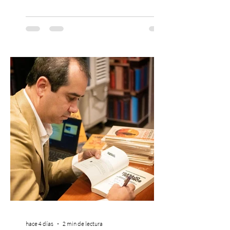
continúa impulsando el reggaetón chileno
en la escena global. MIAMI, FL (3 de agosto
de 2026) — FloyyMenor ha sido
reconocido por Billboard en su lista 21
Under 21 por tercer año consecutivo,
formando parte una vez más de la
selección anual de la publicación que
destaca a los artistas menores de 21 años
más influyentes de la industria musical.
Este reconocimiento reaf
hace 4 días
2 min de lectura