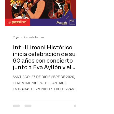
31 jul
2 min de lectura
Inti-Illimani Histórico
inicia celebración de sus
60 años con concierto
junto a Eva Ayllón y el
Cuarteto Austral en el
SANTIAGO, 27 DE DICIEMBRE DE 2026,
Teatro Municipal de
TEATRO MUNICIPAL DE SANTIAGO
Santiago
ENTRADAS DISPONIBLES EXCLUSIVAMENTE
EN PASSLINE.COM DESDE LAS 14:00 HRS. La
agrupación ícono de la Nueva Canción
Chilena conmemorará su legado de 60
años el próximo 27 de diciembre, a las