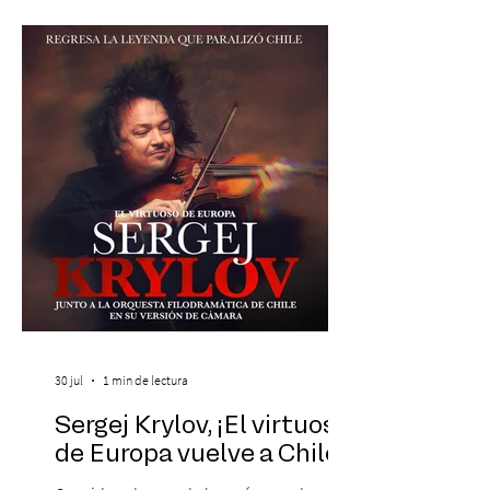
19:00 horas, en el Teatro Municipal de
Santiago. La celebración reunirá a la
máxima exponente de la música popular
peruana, Eva Ayllón, al Cuarteto Austral y
un repertorio que recorrerá seis décadas
de obras que transformaron l
30 jul
1 min de lectura
Sergej Krylov, ¡El virtuoso
de Europa vuelve a Chile!