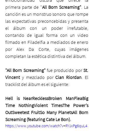
primera parte de "
All Born Screaming"
. La 
canción es un monstruo sonoro que rompe 
las expectativas preconcebidas y presenta 
el álbum con un poder irrefutable, 
contando de igual forma con un video 
filmado en Filadelfia a mediados de enero 
por Alex Da Corte, cuyas imágenes 
completan la estética distintiva del álbum.
"All Born Screaming" 
fue producido por 
St. 
Vincent
 y mezclado por
 Cian Riordan
. El 
tracklist del álbum es el siguiente:
Hell is NearRecklessBroken ManFleaBig 
Time NothingViolent TimesThe Power’s 
OutSweetest FruitSo Many PlanetsAll Born 
Screaming (featuring Cate Le Bon).
https://www.youtube.com/watch?v=RYJxPg6quL4