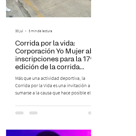
30 jul
3 min de lectura
Corrida por la vida:
Corporación Yo Mujer abre
inscripciones para la 17ª
edición de la corrida
solidaria
Más que una actividad deportiva, la
Corrida por la Vida es una invitación a
sumarse a la causa que hace posible el
trabajo que Corporación Yo Mujer
desarrolla durante todo el año: brindar
orientación, contención y apoyo
profesional a personas que viven la
experiencia del cáncer de mama y a sus