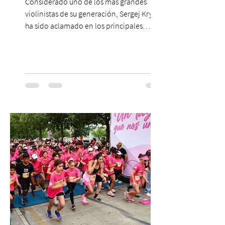
Considerado uno de los más grandes
violinistas de su generación, Sergej Krylov
ha sido aclamado en los principales
escenarios del mundo, desde el
Concertgebouw de Ámsterdam hasta el
Teatro alla Scala de Milán. Ahora vuelve al
escenario del Teatro CA660 para
protagonizar una velada extraordinaria
donde se encontrarán dos de las obras
más fascinantes de la historia de la música:
Las Cuatro Estaciones de Antonio Vivaldi y
Las Cuatro Estaciones Porteñas de Astor
Piazzolla. Déja