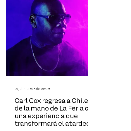
familias, además de impulsar la detección
temprana, porque la información también
es una forma de acompañar. Con este
propósito, la Corporación realizará la 17ª
Corrida por la Vida, e
29 jul
2 min de lectura
Carl Cox regresa a Chile
de la mano de La Feria con
una experiencia que
transformará el atardecer