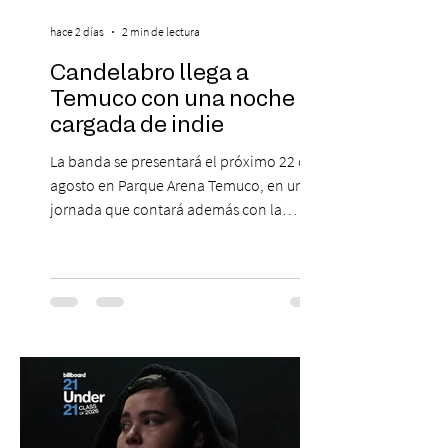
hace 2 días
2 min de lectura
Candelabro llega a
Temuco con una noche
cargada de indie
La banda se presentará el próximo 22 de
agosto en Parque Arena Temuco, en una
jornada que contará además con la
participación de los temuquenses “Todos
Mis Amigos Están Tristes”. El próximo 22 de
agosto, el Parque Arena Temuco será
escenario de una noche dedicada al indie
con la presentación de Candelabro,
banda que llegará a la capital de La
Araucanía para ofrecer un show cargado
de energía, guitarras y canciones que han
marcado su breve pero exitosa trayectoria.