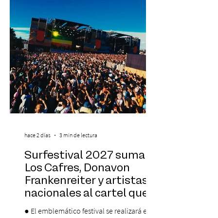
días 17 y 18 de octubre de 2026 en el
Centro Cultural Estación Mapocho, espacio
que albergará durante dos jornadas una
pro
hace 2 días
3 min de lectura
Surfestival 2027 suma a
Los Cafres, Donavon
Frankenreiter y artistas
nacionales al cartel que
encabeza Jack Johnson
● El emblemático festival se realizará el