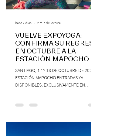
hace 2 días
2 min de lectura
VUELVE EXPOYOGA:
CONFIRMA SU REGRESO
EN OCTUBRE A LA
ESTACIÓN MAPOCHO
SANTIAGO, 17 Y 18 DE OCTUBRE DE 2026,
ESTACIÓN MAPOCHO ENTRADAS YA
DISPONIBLES, EXCLUSIVAMENTE EN
PASSLINE.COM ExpoYoga regresa en 2026
con una edición renovada que reunirá
yoga, bienestar y vida consciente, con la
participación de Paramsahej Singh,
Antonella Orsini, Yoga Woman y más
exponentes que serán confirmados
próximamente. ExpoYoga se realizará los