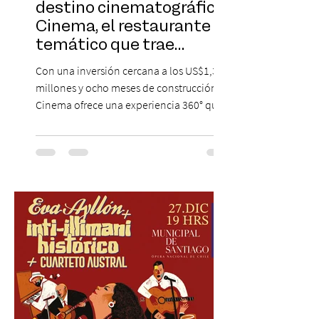
destino cinematográfico:
Cinema, el restaurante
temático que trae
Hollywood a Chile
Con una inversión cercana a los US$1,3
millones y ocho meses de construcción,
Cinema ofrece una experiencia 360° que
combina gastronomía, escenografía
cinematográfica y actores en vivo,
recreando algunos de los universos más
icónicos del cine. Patio Bellavista suma
una nueva atracción a su oferta
gastronómica y turística con la apertura de
Cinema, un restaurante temático
inspirado en el concepto de un museo de
Hollywood, que promete transportar a sus
visitantes a distintos