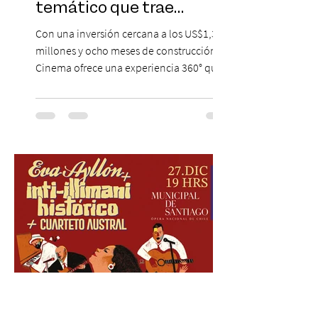
temático que trae
Hollywood a Chile
Con una inversión cercana a los US$1,3
millones y ocho meses de construcción,
Cinema ofrece una experiencia 360° que
combina gastronomía, escenografía
cinematográfica y actores en vivo,
recreando algunos de los universos más
icónicos del cine. Patio Bellavista suma
una nueva atracción a su oferta
gastronómica y turística con la apertura de
Cinema, un restaurante temático
inspirado en el concepto de un museo de
Hollywood, que promete transportar a sus
visitantes a distintos