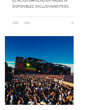
ESTACIÓN MAPOCHO ENTRADAS YA
DISPONIBLES, EXCLUSIVAMENTE EN
PASSLINE.COM ExpoYoga regresa en 2026
con una edición renovada que reunirá
yoga, bienestar y vida consciente, con la
participación de Paramsahej Singh,
Antonella Orsini, Yoga Woman y más
exponentes que serán confirmados
próximamente. ExpoYoga se realizará los
días 17 y 18 de octubre de 2026 en el
Centro Cultural Estación Mapocho, espacio
que albergará durante dos jornadas una
pro