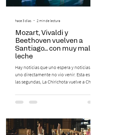
hace 3 días
2 min de lectura
Mozart, Vivaldi y
Beethoven vuelven a
Santiago... con muy mala
leche
Hay noticias que uno espera y noticias que
uno directamente no vio venir. Esta es de
las segundas, La Chirichota vuelve a Chile.
Sí, otra vez. Y no, no es casualidad.
Después de agotar entradas en su primer
paso por Santiago en 2025, el grupo
cómico-musical más viral del momento
retorna al Teatro Estudio 13 con dos
funciones, el 14 y 15 de agosto de 2026,
para que nadie se quede con las ganas (de