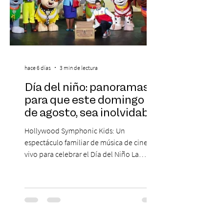
hace 6 días
3 min de lectura
Día del niño: panoramas
para que este domingo 09
de agosto, sea inolvidable
Hollywood Symphonic Kids: Un
espectáculo familiar de música de cine en
vivo para celebrar el Día del Niño La
Orquesta Filodramática de Chile invita a
las familias chilenas a vivir una experiencia
musical única e inolvidable con motivo del
Día del Niño. El espectáculo Hollywood
Symphonic Kids reunirá a lo mejor del cine