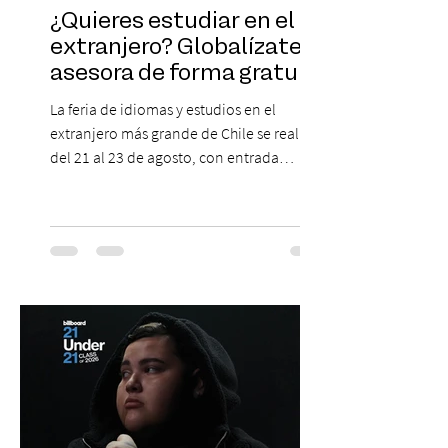
¿Quieres estudiar en el
extranjero? Globalízate te
asesora de forma gratuita
La feria de idiomas y estudios en el
extranjero más grande de Chile se realizará
del 21 al 23 de agosto, con entrada
gratuita, asesoría personalizada y test de
inglés con entrega de certificado. En un
escenario en que los idiomas mantienen
un papel relevante para acceder a
oportunidades académicas y
desenvolverse en contextos
internacionales, los resultados más
recientes muestran que Chile todavía
enfrenta importantes desafíos en su
aprendizaje. Según el estudio global EF
Eng