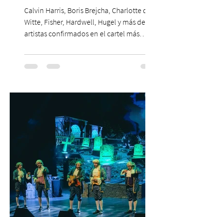
NUESTRO PAÍS
Calvin Harris, Boris Brejcha, Charlotte de
Witte, Fisher, Hardwell, Hugel y más de 85
artistas confirmados en el cartel más
grande de la trayectoria del festival en
Chile. 14 y 15 de noviembre de 2026, Club
Hípico de Santiago. Últimos Weekend
Tickets disponibles en www.creamfields.cl,
con venta a través de Puntoticket.com
Creamfields Chile, el festival de música
electrónica más importante del país,
revela oficialmente el Lineup de su edición
2026. Calvin Harris, Boris Bre