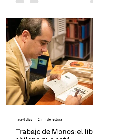
de 2026) — FloyyMenor ha sido
reconocido por Billboard en su lista 21
Under 21 por tercer año consecutivo,
formando parte una vez más de la
selección anual de la publicación que
destaca a los artistas menores de 21 años
más influyentes de la industria musical.
Este reconocimiento reaf
hace 6 días
2 min de lectura
Trabajo de Monos: el libro