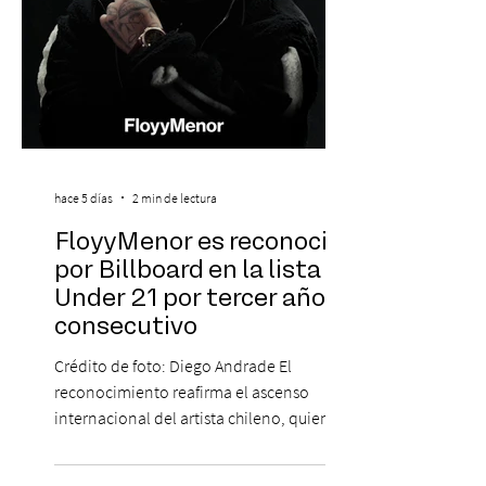
hace 5 días
2 min de lectura
FloyyMenor es reconocido
por Billboard en la lista 21
Under 21 por tercer año
consecutivo
Crédito de foto: Diego Andrade El
reconocimiento reafirma el ascenso
internacional del artista chileno, quien
continúa impulsando el reggaetón chileno
en la escena global. MIAMI, FL (3 de agosto