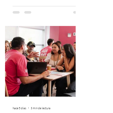
Mis Amigos Están Tristes”. El próximo 22 de
agosto, el Parque Arena Temuco será
escenario de una noche dedicada al indie
con la presentación de Candelabro,
banda que llegará a la capital de La
Araucanía para ofrecer un show cargado
de energía, guitarras y canciones que han
marcado su breve pero exitosa trayectoria.
La jornad
hace 5 días
3 min de lectura