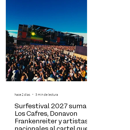
exponentes que serán confirmados
próximamente. ExpoYoga se realizará los
días 17 y 18 de octubre de 2026 en el
Centro Cultural Estación Mapocho, espacio
que albergará durante dos jornadas una
pro
hace 2 días
3 min de lectura
Surfestival 2027 suma a
Los Cafres, Donavon
Frankenreiter y artistas
nacionales al cartel que