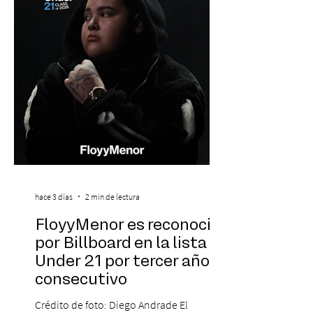
de energía, guitarras y canciones que han
marcado su breve pero exitosa trayectoria.
La jornad
hace 3 días
2 min de lectura
FloyyMenor es reconocido
por Billboard en la lista 21
Under 21 por tercer año
consecutivo
Crédito de foto: Diego Andrade El