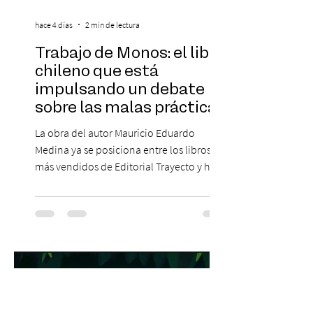
hace 4 días
2 min de lectura
Trabajo de Monos: el libro
chileno que está
impulsando un debate
sobre las malas prácticas
laborales y el futuro del
La obra del autor Mauricio Eduardo
trabajo
Medina ya se posiciona entre los libros
más vendidos de Editorial Trayecto y ha
dado origen a un decálogo de propuestas
para mejorar los procesos de selección
laboral en Chile. En un contexto donde el
agotamiento, la incertidumbre y las malas
experiencias laborales forman parte de la
realidad de miles de trabajadores, Trabajo
de Monos – Reflexiones de la Selva
Corporativa, del autor Mauricio Eduardo