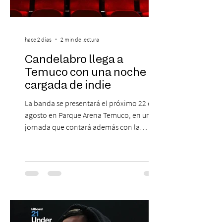
hace 2 días
2 min de lectura
Candelabro llega a
Temuco con una noche
cargada de indie
La banda se presentará el próximo 22 de
agosto en Parque Arena Temuco, en una
jornada que contará además con la
participación de los temuquenses “Todos
Mis Amigos Están Tristes”. El próximo 22 de
agosto, el Parque Arena Temuco será
escenario de una noche dedicada al indie
con la presentación de Candelabro,
banda que llegará a la capital de La
Araucanía para ofrecer un show cargado