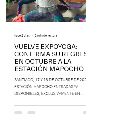
hace 2 días
2 min de lectura
VUELVE EXPOYOGA:
CONFIRMA SU REGRESO
EN OCTUBRE A LA
ESTACIÓN MAPOCHO
SANTIAGO, 17 Y 18 DE OCTUBRE DE 2026,
ESTACIÓN MAPOCHO ENTRADAS YA
DISPONIBLES, EXCLUSIVAMENTE EN
PASSLINE.COM ExpoYoga regresa en 2026
con una edición renovada que reunirá
yoga, bienestar y vida consciente, con la
participación de Paramsahej Singh,
Antonella Orsini, Yoga Woman y más