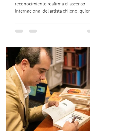
reconocimiento reafirma el ascenso
internacional del artista chileno, quien
continúa impulsando el reggaetón chileno
en la escena global. MIAMI, FL (3 de agosto
de 2026) — FloyyMenor ha sido
reconocido por Billboard en su lista 21
Under 21 por tercer año consecutivo,
formando parte una vez más de la
selección anual de la publicación que
destaca a los artistas menores de 21 años
más influyentes de la industria musical.
Este reconocimiento reaf