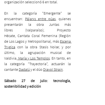
organización seleccionó 6 en total.
En la categoría “Emergente” se 
encuentran: 
Pájarxs entre púas
, quienes 
presentarán la obra Juntas más 
libres (Valparaíso); Proyecto 
Hécate, Cantata Coral Femenina (Región 
de Los Lagos y Metropolitana), más 
Escena 
Trvgica
 con la obra Stasis Noise; y por 
último, la agrupación musical de 
Valdivia,
 María y Los Templos
. En tanto, en 
la categoría “Trayectoria”, actuarán la 
cantante 
Dadalú
 y el dúo 
Diavol Strain
.
Sábado 27 de julio: tecnología, 
sostenibilidad y edición 