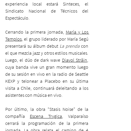
experiencia local estará Sinteces, el 
Sindicato Nacional de Técnicos del 
Espectáculo. 
Cerrando la primera jornada, 
María y Los 
Templos
, el grupo liderado por María Segú 
presentará su álbum debut 
La prenda 
con 
el que mezcla jazz y otros estilos musicales. 
Luego, el dúo de dark wave 
Diavol Strâin
, 
cuya banda vive un gran momento luego 
de su sesión en vivo en la radio de Seattle 
KEXP y telonear a Placebo en su última 
visita a Chile, continuará deleitando a los 
asistentes con música en vivo.  
Por último, la obra “Stasis Noise” de la 
compañía 
Escena Trvgica
, Valparaíso 
cerrará la programación de la primera 
jornada. La obra relata el camino de 4 