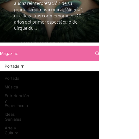
audaz reinterpretación de su
producción más icónica, “Alegría”,
que llega tras conmemorar los 20
años del primer espectáculo de
Cirque du...
Magazine
Portada
Portada
Música
Entretención
y
Espectáculo
Ideas
Geniales
Arte y
Cultura