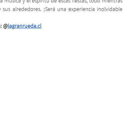
a música y el espíritu de estas fiestas, todo mientras 
y sus alrededores. ¡Será una experiencia inolvidable 
!
m: @
lagranrueda.cl