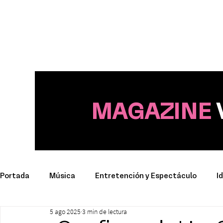
MAGAZINE
Portada
Música
Entretención y Espectáculo
I
5 ago 2025
3 min de lectura
Deporte
Productos y Marcas
Conciertos