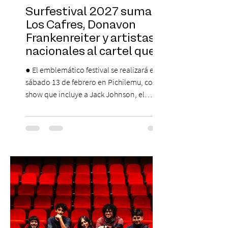
Surfestival 2027 suma a
Los Cafres, Donavon
Frankenreiter y artistas
nacionales al cartel que
encabeza Jack Johnson
● El emblemático festival se realizará el
sábado 13 de febrero en Pichilemu, con un
show que incluye a Jack Johnson, el
máximo referente de la cultura del surf. ●
El lunes 10 de agosto comienza la
Preventa Exclusiva Santander con 30%
descuento (por 48 horas o hasta agotar
stock). Posterior a esta preventa exclusiva
se da inicio a la segunda etapa con una
preventa con 20% descuento para los
clientes del mismo banco y 20% para las
personas que se pre inscribieron y el miérc