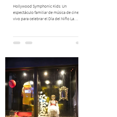
Hollywood Symphonic Kids: Un
espectáculo familiar de música de cine en
vivo para celebrar el Día del Niño La
Orquesta Filodramática de Chile invita a
las familias chilenas a vivir una experiencia
musical única e inolvidable con motivo del
Día del Niño. El espectáculo Hollywood
Symphonic Kids reunirá a lo mejor del cine
de todos los tiempos en un concierto en
vivo que combinará una orquesta
sinfónica en pleno, coro y una
sorprendente puesta en escena pensada
especialmente pa