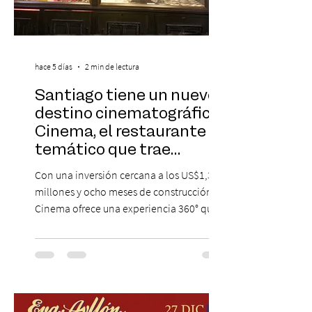
hace 5 días
2 min de lectura
Santiago tiene un nuevo
destino cinematográfico:
Cinema, el restaurante
temático que trae
Hollywood a Chile
Con una inversión cercana a los US$1,3
millones y ocho meses de construcción,
Cinema ofrece una experiencia 360° que
combina gastronomía, escenografía
cinematográfica y actores en vivo,
recreando algunos de los universos más
icónicos del cine. Patio Bellavista suma
una nueva atracción a su oferta
gastronómica y turística con la apertura de