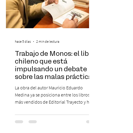
hace 5 días
2 min de lectura
Trabajo de Monos: el libro
chileno que está
impulsando un debate
sobre las malas prácticas
laborales y el futuro del
La obra del autor Mauricio Eduardo
trabajo
Medina ya se posiciona entre los libros
más vendidos de Editorial Trayecto y ha
dado origen a un decálogo de propuestas
para mejorar los procesos de selección
laboral en Chile. En un contexto donde el
agotamiento, la incertidumbre y las malas