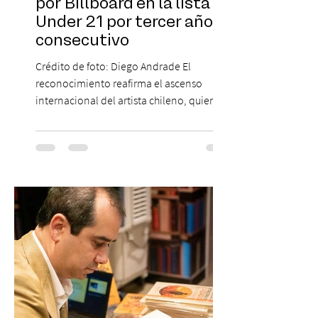
por Billboard en la lista 21
Under 21 por tercer año
consecutivo
Crédito de foto: Diego Andrade El
reconocimiento reafirma el ascenso
internacional del artista chileno, quien
continúa impulsando el reggaetón chileno
en la escena global. MIAMI, FL (3 de agosto
de 2026) — FloyyMenor ha sido
reconocido por Billboard en su lista 21
Under 21 por tercer año consecutivo,
formando parte una vez más de la
selección anual de la publicación que
destaca a los artistas menores de 21 años
más influyentes de la industria musical.
Este reconocimiento reaf