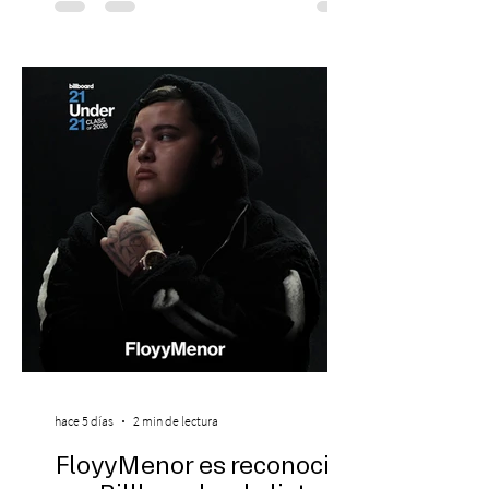
escenario de una noche dedicada al indie
con la presentación de Candelabro,
banda que llegará a la capital de La
Araucanía para ofrecer un show cargado
de energía, guitarras y canciones que han
marcado su breve pero exitosa trayectoria.
La jornad
hace 5 días
2 min de lectura
FloyyMenor es reconocido