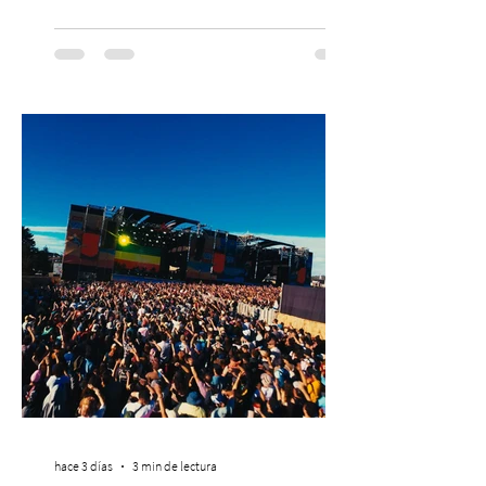
PASSLINE.COM ExpoYoga regresa en 2026
con una edición renovada que reunirá
yoga, bienestar y vida consciente, con la
participación de Paramsahej Singh,
Antonella Orsini, Yoga Woman y más
exponentes que serán confirmados
próximamente. ExpoYoga se realizará los
días 17 y 18 de octubre de 2026 en el
Centro Cultural Estación Mapocho, espacio
que albergará durante dos jornadas una
pro
hace 3 días
3 min de lectura