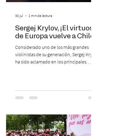
30 jul
1 min de lectura
Sergej Krylov, ¡El virtuoso
de Europa vuelve a Chile!
Considerado uno de los más grandes
violinistas de su generación, Sergej Krylov
ha sido aclamado en los principales
escenarios del mundo, desde el
Concertgebouw de Ámsterdam hasta el
Teatro alla Scala de Milán. Ahora vuelve al
escenario del Teatro CA660 para
protagonizar una velada extraordinaria
donde se encontrarán dos de las obras
más fascinantes de la historia de la música:
Las Cuatro Estaciones de Antonio Vivaldi y
Las Cuatro Estaciones Porteñas de Astor
Piazzolla. Déja