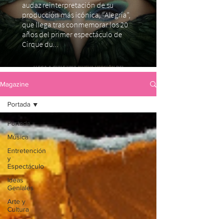
audaz reinterpretación de su
producción más icónica, “Alegría”,
que llega tras conmemorar los 20
años del primer espectáculo de
Cirque du...
Magazine
Portada
Portada
Música
Entretención
y
Espectáculo
Ideas
Geniales
Arte y
Cultura