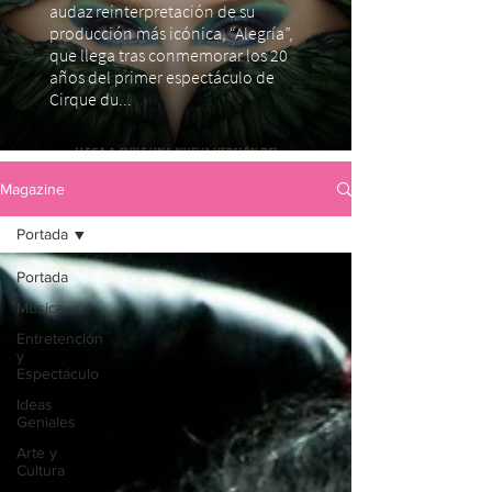
audaz reinterpretación de su
producción más icónica, “Alegría”,
que llega tras conmemorar los 20
años del primer espectáculo de
Cirque du...
Magazine
Portada
Portada
Música
Entretención
y
Espectáculo
Ideas
Geniales
Arte y
Cultura