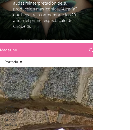
audaz reinterpretación de su
producción más icónica, “Alegría”,
que llega tras conmemorar los 20
años del primer espectáculo de
Cirque du...
Magazine
Portada
Portada
Música
Entretención
y
Espectáculo
Ideas
Geniales
Arte y
Cultura